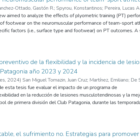
anchez-Ottado, Gastón R.
;
Spyrou, Konstantinos
;
Pereira, Lucas A
ew aimed to analyze the effects of plyometric training (PT) perfo
urco, Irineu
;
Freitas, Tomás T.
s of footwear on the neuromuscular performance of team-sport ath
ecific factors (i.e., surface type and footwear) on PT outcomes.
eferred reporting items for systematic reviews and meta analyse
or articles published before May 2024. From the total of 2832 a
tematic review. The results indicate that sand surfaces seem to be
uscular performance. Specifically, studies that investigated the i
reventivo de la flexibilidad y la incidencia de les
ents in performance metrics after plyometric sand training. In term
b Patagonia año 2023 y 2024
onclusive, with no clear pattern of evidence. Despite presenting 
res
,
2024
)
San Miguel Tomazin, Juan Cruz
;
Martínez, Emiliano
;
De 
 lower number of contacts compared to other types of surfaces to
de esta tesis fue evaluar el impacto de un programa de
is also recommended to promote neuromuscular adaptations. Rega
xibilidad en la reducción de lesiones musculotendinosas y la mej
ound to lead to higher improvements in various neuromuscular per
tbol de primera división del Club Patagonia, durante las tempor
ciency and stability during PT sessions. The included studies indi
ivel de conocimiento de los jugadores sobre la importancia de la fl
ing neuromuscular adaptations. However, training on rigid surfaces
es.
 also recommended. Additionally, minimalist or rigid footwear acu
bjetivo, se utilizó un método descriptivo, transversal y prospecti
s. Overall, when designing a PT program, it is crucial to consider
 club, donde eran todos varones, con edades entre los 18 y 34 año
itable, el sufrimiento no. Estrategias para promover
lar adaptations.