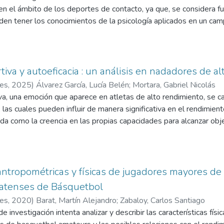
asio Kuro Obi, mantienen una estrecha relación y conforman cual
en el ámbito de los deportes de contacto, ya que, se considera f
deportivo.
den tener los conocimientos de la psicología aplicados en un cam
vas, con el propósito de optimizar el bienestar general y el rend
l método cuantitativo, de corte transversal, no experimental y se
rativo. Es así que, la muestra estuvo conformada por 148 partic
ires, Argentina, en edades comprendidas entre los 18 y 45 año
iva y autoeficacia : un análisis en nadadores de a
era voluntaria y anónima a la adaptación argentina del Revised 
res
,
2025
)
Álvarez García, Lucía Belén
;
Mortara, Gabriel Nicolás
cala de Autoestima
a, una emoción que aparece en atletas de alto rendimiento, se c
te una encuesta creada por google forms. Los análisis de corre
 las cuales pueden influir de manera significativa en el rendimient
 una relación negativa débil entre la variable de ansiedad total y
ida como la creencia en las propias capacidades para alcanzar obje
autoestima presentan niveles menores de ansiedad competitiva. 
os efectos negativos de la ansiedad y optimizar el desempeño dep
ortancia que tienen los conocimientos de la psicología aplicados e
ar la relación entre la ansiedad deportiva y la autoeficacia en na
encias en estas variables en función del género y la edad de los p
 cuantitativo, correlacional y transversal, con una muestra de 62 
 antropométricas y físicas de jugadores mayores d
Buenos Aires (CABA), cuyo rango etario está comprendido entr
latenses de Básquetbol
los instrumentos validados para medir la ansiedad deportiva (CSA
res
,
2020
)
Barat, Martín Alejandro
;
Zabaloy, Carlos Santiago
ral). Los resultados muestran una correlación negativa significati
e investigación intenta analizar y describir las características fís
orrelación positiva entre la autoconfianza y la autoeficacia. Ademá