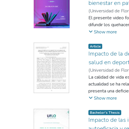
para medir el nivel 
bienestar en pat
de flexibilidad.
(
Universidad de Flo
Este programa se lle
Lucila
El presente video f
;
Rosas, Analía
estáticos y dinámico
difundir los quehace
beneficios de la flex
Show more
a través del test Si
movimiento (ROM) de
Article
disminuyeron en com
Impacto de la de
mayor conocimiento s
salud en deport
lesión.
Estos resultados ay
(
Universidad de Flo
mejorar el rendimien
La calidad de vida e
actualidad se ha re
presenta una deficien
calidad de vida en r
Show more
descriptivo transvers
vida en relación con
Bachelor's Thesis
impacto negativo en 
Impacto de las 
sociales (p=0.047), 
autoeficacia y 