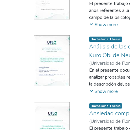
El presente trabajo 
años referentes a la
campo de la psicolog
estudiados, metodolo
Show more
potenciadas y efecto
Google Academics, S
Bachelor's Thesis
cumplieron con los c
Análisis de las 
compromiso”, “flexi
Kuro Obi de N
estudio). Se encontr
(
Universidad de Flo
concluyeron que una
En el presente docum
no se puede aún esta
analizar probables r
mejoría en el rendi
la descripción del pe
propongan estudiar l
de fuerza y saltos. E
Show more
con una recolección 
sesiones en el horar
Bachelor's Thesis
realizaron medicion
Ansiedad compet
corporal, talla). Lu
(
Universidad de Flo
Como conclusión pode
El presente trabajo d