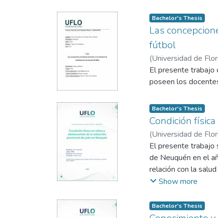
índice de masa corpo
masculinos adultos d
Bachelor's Thesis
Las concepcion
descubre que la vari
bajar la variable ant
fútbol
(
Universidad de Flo
El presente trabajo 
poseen los docentes 
Bachelor's Thesis
Condición físic
(
Universidad de Flo
El presente trabajo 
de Neuquén en el añ
relación con la salu
cardiovascular, meta
Show more
en la población infa
propósito de analiza
Bachelor's Thesis
El diseño metodológ