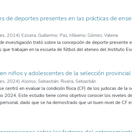
ral, y el rendimiento de 1RM en sentadilla, test de navetta, SLJ
e nivel amateur del club José Hernández. Se realizan análisis de 
es de deportes presentes en las prácticas de ens
able de índice de masa corporal y el salto se asocian de manera 
ropométrica de índice de masa corporal sube la variable física de s
res
,
2014
)
Ezcurra, Guillermo
;
Paz, Máximo
;
Gómez, Valeria
de investigación trató sobre la concepción de deporte presente e
que trabajan en la escuela de fútbol del ateneo del Instituto E
a en niños y adolescentes de la selección provinci
res
,
2024
)
Alonso, Sebastián
;
Rivera, Sebastián
se centró en evaluar la condición física (CF) de los judocas de la 
o 2024. Este estudio tiene como objetivo conocer los niveles de
d personal, dado que se ha demostrado que un buen nivel de CF es
bólica y emocional. El estudio se realizó en el contexto de una 
ntil y juvenil de la provincia de Neuquén según datos publicados 
r como la práctica del judo influye en los atributos físicos mencio
ico fue descriptivo, sincrónico y de campo, con una muestra de 2