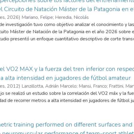
percepciones sobre los factores del entrenamient
lógicos, musculares y cardiorrespiratorios. Para la recolección y
el Circuito de Natación Máster de la Patagonia en 
pha-fitness la cual incorpora test de medición de la fuerza del tren 
res
,
2026
)
Mariano, Felipe
;
Heredia, Nicolás
rporal y de la resistencia cardiorrespiratoria.
de investigación tuvo como objetivo analizar el conocimiento y l
raron que un 89% de los participantes presentaron una CF salu
rcuito Máster de Natación de la Patagonia en el año 2026 sobre e
eróbica en los adolescentes en comparación con los niños. Al co
udio presentó un enfoque cuantitativo descriptivo de corte trans
olarizada, los judocas mostraron un rendimiento superior, especi
dores y nadadoras mayores de 18 años pertenecientes al Circui
 Los resultados sugieren que la práctica del judo mejora significat
ombinan la práctica deportiva con actividades laborales, familiare
una entrevista semiestructurada elaborada para la investigación
miento del concepto de entrenamiento invisible y a las percepcio
el VO2 MAX y la fuerza del tren inferior con respe
ndimiento deportivo. Entre las variables analizadas se incluyeron l
 a alta intensidad en jugadores de fútbol amateur
ueño, el descanso y el manejo de las emociones, así como tambié
res
,
2012
)
Lanzillotta, Adrián Marcelo
;
Mansi, Franco
;
Frattini, Mar
tiva de los nadadores, los motivos de práctica de la natación y la
jo se realizó un estudio sobre la correlación del VO2 máx y la fu
 analizaron las percepciones de los participantes respecto al im
dad de recorrer metros a alta intensidad en jugadores de fútbol ju
eración y la salud deportiva.
etric training performed on different surfaces and 
 neuromuscular performance of team-sport athlete