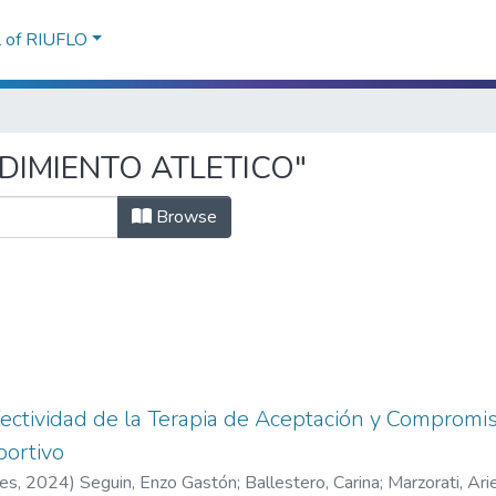
l of RIUFLO
ENDIMIENTO ATLETICO"
Browse
efectividad de la Terapia de Aceptación y Compromis
portivo
res
,
2024
)
Seguin, Enzo Gastón
;
Ballestero, Carina
;
Marzorati, Ari