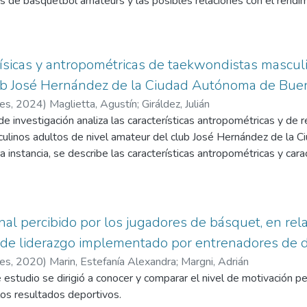
s de basquetbol amateurs y las posibles relaciones con el rendim
dad deportiva entre hombres y mujeres. Estos hallazgos resaltan 
lógicas dirigidas a fortalecer la autoeficacia y manejar la ansied
uyendo al desarrollo de estrategias personalizadas que promuevan
eportistas.
 físicas y antropométricas de taekwondistas mascul
ub José Hernández de la Ciudad Autónoma de Bue
res
,
2024
)
Maglietta, Agustín
;
Giráldez, Julián
de investigación analiza las características antropométricas y de r
linos adultos de nivel amateur del club José Hernández de la 
 instancia, se describe las características antropométricas y carac
studian las variables de índice de masa corporal y el salto stan
s de fuerza 1RM en sentadilla, resistencia test de navetta, y otro
seño descriptivo para el perfil físico y características antropométr
 la búsqueda de datos y resultados de la investigación fue de tip
nal percibido por los jugadores de básquet, en rela
s tests de rendimiento físico se realizaron en las sesiones de e
o de liderazgo implementado por entrenadores de d
s negativas, pero no significativas debido al escaso tamaño de l
res
,
2020
)
Marin, Estefanía Alexandra
;
Margni, Adrián
oral con el salto SLJ. Con respecto a los resultados aportados, ta
 estudio se dirigió a conocer y comparar el nivel de motivación per
sicas; y la relación entre variables son de suma importancia y ap
los resultados deportivos.
oría amateur. Como resultado de nuestro trabajo hemos encontrado