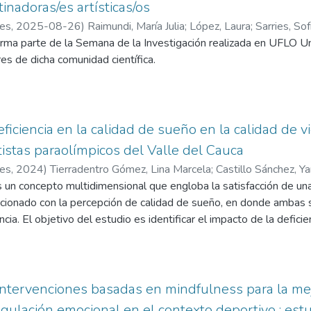
de flexibilidad de la musculatura isquiotibial, antes y después de
inadoras/es artísticas/os
res
,
2025-08-26
)
Raimundi, María Julia
;
López, Laura
;
Sarries, Sof
vó a cabo durante las sesiones de entrenamiento y consistió en 
orma parte de la Semana de la Investigación realizada en UFLO Un
;
Maturano, Karina
s. Además, se utilizó un cuestionario para evaluar el conocimiento
res de dicha comunidad científica.
ibilidad. Los resultados indicaron una mejora significativa en la f
t and Reach. Los participantes que realizaron el programa presen
 los isquiotibiales. Además que la incidencia de lesiones musc
paración con las lesiones dadas en la temporada 2023. Los jug
ficiencia en la calidad de sueño en la calidad de v
obre la importancia de la flexibilidad y los beneficios que brinda 
istas paraolímpicos del Valle del Cauca
udan a demostrar que la implementación de un programa de flexib
res
,
2024
)
Tierradentro Gómez, Lina Marcela
;
Castillo Sánchez, Y
to deportivo como para la prevención de lesiones.
s un concepto multidimensional que engloba la satisfacción de una 
lacionado con la percepción de calidad de sueño, en donde ambas
cia. El objetivo del estudio es identificar el impacto de la deficie
elación con la salud en deportistas paralímpicos del Valle del Cauc
al, con el objetivo de identificar el impacto de percepción de la c
 la salud en deportistas paralímpicos del Valle del Cauca. La defic
la calidad de vida en relación con la salud en los dominios de salu
intervenciones basadas en mindfulness para la mej
sin impacto en los dominios ambiente y estado psicológico. La cal
regulación emocional en el contexto deportivo : est