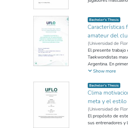
jugadores masculino
los niveles de ansie
intervenciones psico
rendimiento, contrib
Bachelor's Thesis
competitivo de los d
Características
amateur del cl
(
Universidad de Flo
El presente trabajo 
Taekwondistas mascu
Argentina. En primera
Posteriormente, se e
Show more
estudia las variable
utilizó el tipo de di
Bachelor's Thesis
tiempo de duración y
Clima motivacio
antropométricas y lo
meta y el estil
encontrado relacione
(
Universidad de Flo
corporal y masa corp
El propósito de este
antropométricas y fí
sus entrenadores y 
deporte en la categ