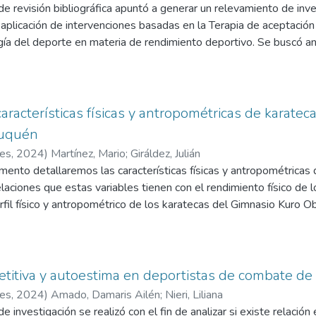
de revisión bibliográfica apuntó a generar un relevamiento de inv
 aplicación de intervenciones basadas en la Terapia de aceptaci
ía del deporte en materia de rendimiento deportivo. Se buscó an
gías utilizadas, procesos de flexibilidad psicológica trabajados, 
s sobre el rendimiento del deportista. Se utilizaron las bases d
emantic Scholar y Human Kinetics, donde se seleccionaron publi
riterios de inclusión (entre los años 2004 y 2024, que incluyan la
características físicas y antropométricas de karate
bilidad psicológica”, “deportistas”, “rendimiento deportivo” y q
euquén
aron un total de 21 investigaciones pertinentes para los objetivos
res
,
2024
)
Martínez, Mario
;
Giráldez, Julián
 intervención basada en ACT puede ser beneficiosa para el rendi
ento detallaremos las características físicas y antropométricas 
blecer relaciones claras respecto a las particularidades de una 
elaciones que estas variables tienen con el rendimiento físico de
miento deportivo. De esta manera, se hace necesario seguir empr
rfil físico y antropométrico de los karatecas del Gimnasio Kuro Obi
a aplicación de ACT en el ámbito del deporte.
l diseño de estudio que se utilizó fue de tipo transversal, cuantitat
de datos llevada a cabo de manera trasversal. Los tests y medici
io habitual de entrenamiento, seleccionando diez deportistas al az
es de los segmentos del cuerpo, registrándose datos antropométr
itiva y autoestima en deportistas de combate de
ego se ejecutaron los test de mediciones de rendimiento físico com
res
,
2024
)
Amado, Damaris Ailén
;
Nieri, Liliana
mos decir que las características físicas y antropométricas de l
e investigación se realizó con el fin de analizar si existe relación