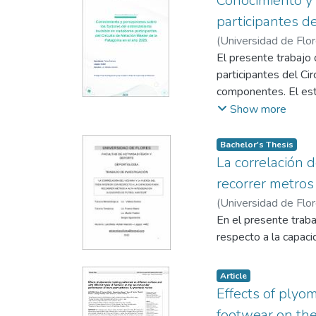
Conocimiento y 
en componentes morfo
participantes d
utilizó la batería Al
(
Universidad de Flo
del índice de masa co
El presente trabajo 
Los resultados most
participantes del Ci
fuerza y capacidad a
componentes. El est
de la población esc
conformada por nada
Show more
cardiorrespiratorio.
Patagonia, quienes c
adolescentes.
obtenidos mediante 
Bachelor's Thesis
vinculados al conoci
La correlación d
componentes en el re
recorrer metros
suplementación, el s
(
Universidad de Flo
la trayectoria depor
En el presente traba
máster. Asimismo, se
respecto a la capaci
rendimiento, la recup
Article
Effects of plyom
footwear on the