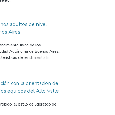
iento.
la importancia de diseñar
ad deportiva en nadadores de alto
 el bienestar y el éxito
inos adultos de nivel
nos Aires
endimiento físico de los
Ciudad Autónoma de Buenos Aires,
terísticas de rendimiento físico.
ding long jump (SLJ). Además, se
 salto de 3 saltos 3 hop jump. Se
icas de los Taekwondistas. El
o sincrónico. Las mediciones
ción con la orientación de
ntrenamiento regular. Hemos
os equipos del Alto Valle
a muestra, entre el índice de masa
nto las características
cibido, el estilo de liderazgo de
ortan conocimientos sobre este
 diferencias en la masa corporal,