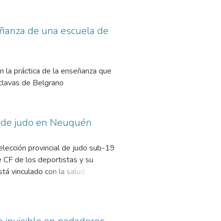
 y 3 hop jump de deportistas
correlación y como conclusión se
eñanza de una escuela de
negativa, dando a entender que al
alto.
n la práctica de la enseñanza que
sclavas de Belgrano
al de judo en Neuquén
selección provincial de judo sub-19
 CF de los deportistas y su
tá vinculado con la salud
alta tasa de sobrepeso y obesidad
en el año 2019. Teniendo el
nados.
8 niños y adolescentes, evaluados