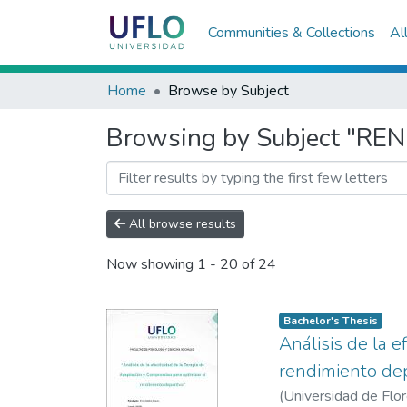
Communities & Collections
Al
Home
Browse by Subject
Browsing by Subject "R
All browse results
Now showing
1 - 20 of 24
Bachelor's Thesis
Análisis de la 
rendimiento de
(
Universidad de Flo