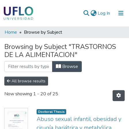
(current)
Log In
Communities
Home
Browse by Subject
&
Browsing by Subject "TRASTORNOS
Collections
DE LA ALIMENTACION"
All of RIUFLO
Browse
All browse results
Now showing
1 - 20 of 25
Doctoral Thesis
Abuso sexual infantil, obesidad y
cirugía bariátrica y metabólica