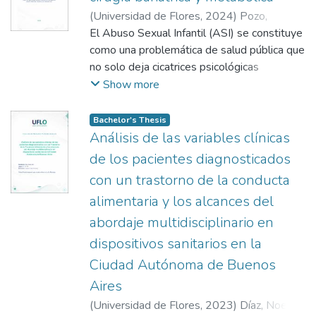
(
Universidad de Flores
,
2024
)
Pozo,
Lorena
El Abuso Sexual Infantil (ASI) se constituye
;
Losada, Analía Verónica
;
De Souza
Godinho, Selediana
como una problemática de salud pública que
;
Daniel, Ester
;
Barros,
Adivaldo Vitor
no solo deja cicatrices psicológicas
;
Etcheverry Domeño, Lorena
profundas, sino que también se asocia con
Show more
consecuencias físicas significativas, siendo la
obesidad una de ellas. La superposición de
Bachelor's Thesis
estos dos desafíos presenta una
Análisis de las variables clínicas
complejidad adicional en el tratamiento de
de los pacientes diagnosticados
los individuos afectados. La presente
con un trastorno de la conducta
investigación se centra en la atención de la
alimentaria y los alcances del
cirugía bariátrica como un recurso
complementario en la atención integral de
abordaje multidisciplinario en
personas con antecedentes de ASI y
dispositivos sanitarios en la
obesidad, considerando sus potenciales
Ciudad Autónoma de Buenos
beneficios para la salud física y emocional.
Aires
Así mismo, se plantea como objetivo
explorar la relación entre el Abuso Sexual
(
Universidad de Flores
,
2023
)
Díaz, Noelia