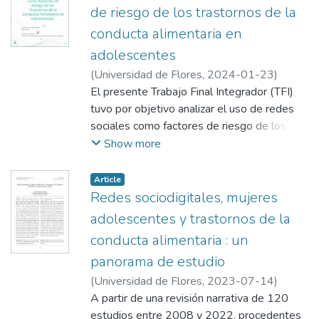
de contribuir a la prevención y atención de la
de riesgo de los trastornos de la
salud mental en adolescentes.
conducta alimentaria en
adolescentes
(
Universidad de Flores
,
2024-01-23
)
Flores, María Agustina
El presente Trabajo Final Integrador (TFI)
;
Marmo, Julieta
tuvo por objetivo analizar el uso de redes
sociales como factores de riesgo de los
Trastornos de la Conducta Alimentaria en
Show more
adolescentes. Para ello, se llevó adelante
un estudio teórico, de revisión bibliográfica.
Article
En el mismo se buscó analizar de manera
Redes sociodigitales, mujeres
crítica e integradora las investigaciones
adolescentes y trastornos de la
científicas actuales sobre las variables
conducta alimentaria : un
propuestas, así como la consideración de
panorama de estudio
autores clásicos en el tema, con el
propósito de dar respuesta a la pregunta de
(
Universidad de Flores
,
2023-07-14
)
investigación.
Apodaca Cabrera, Ana Sofía
A partir de una revisión narrativa de 120
Metodológicamente se utilizaron fuentes de
estudios entre 2008 y 2022, procedentes