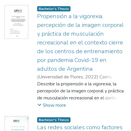
pacientes con diagnósticos de trastornos de
También se recurrió a fuentes secundarias,
la conducta alimentaria agrupados en
Bachelor's Thesis
mediante la búsqueda en bases de datos
diagnósticos de anorexia nerviosa, bulimia
Propensión a la vigorexia,
académicas como Google Académico,
nerviosa y otros trastornos de la conducta
percepción de la imagen corporal
Scielo, Dialnet y Redalyc. Adicionalmente,
alimentaria.
se realizó una búsqueda en la Biblioteca de
y práctica de musculación
la Universidad de Flores,considerada como
recreacional en el contexto cierre
fuente terciaria.
de los centros de entrenamiento
Se establecieron criterios de inclusión
por pandemia Covid-19 en
específicos para la selección de los
artículos. Se tomaron en cuenta artículos
adultos de Argentina
empíricos escritos en español, que se
(
Universidad de Flores
,
2022
)
Caero,
centraron en población adolescente
Luciano
Describir la propensión a la vigorexia, la
;
Libertelli, María Juliana
latinoamericana y que hubieran sido
percepción de la imagen corporal y práctica
publicados entre los años 2020 y 2024 En
de musculación recreacional en el contexto
conclusión, este trabajo de revisión buscó
cierre de los centros de entrenamiento por
Show more
profundizar en la comprensión de la
pandemia Covid-19 en adultos de
influencia de las redes sociales sobre la
Argentina.
Bachelor's Thesis
imagen corporal en los TCA, con el objetivo
Las redes sociales como factores