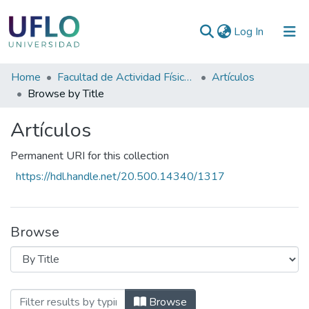
(current)
Log In
Communities
Home
Facultad de Actividad Física y Deporte
Artículos
&
Browse by Title
Collections
Artículos
All of RIUFLO
Permanent URI for this collection
https://hdl.handle.net/20.500.14340/1317
Browse
Browsing Artículos by Title
Browse