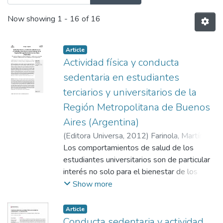
Now showing
1 - 16 of 16
Article
Actividad física y conducta
sedentaria en estudiantes
terciarios y universitarios de la
Región Metropolitana de Buenos
Aires (Argentina)
(
Editora Universa
,
2012
)
Farinola, Martín
Gustavo
Los comportamientos de salud de los
;
Bazán, Nelio
;
Laiño, Fernando A.
;
Santamaría, Claudio
estudiantes universitarios son de particular
interés no solo para el bienestar de los
propios estudiantes, sino también porque
Show more
una vez graduados podrían actuar como
modelos a seguir en sus entornos
Article
profesionales y personales. En Argentina, el
Conducta sedentaria y actividad