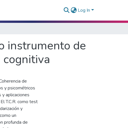
Log In
o instrumento de
 cognitiva
Coherencia de
s y psicométricos
 y aplicaciones
 El T.C.R. como test
darización y
. como un
ón profunda de