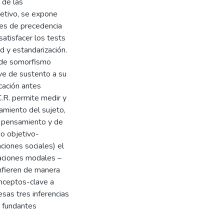
 de las
jetivo, se expone
nes de precedencia
satisfacer los tests
d y estandarización.
do de somorfismo
rve de sustento a su
cación antes
C.R. permite medir y
amiento del sujeto,
su pensamiento y de
o objetivo-
ciones sociales) el
laciones modales –
infieren de manera
onceptos-clave a
 esas tres inferencias
 fundantes