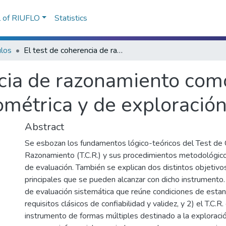
l of RIUFLO
Statistics
ulos
El test de coherencia de razonamiento como instrumento de evaluación psicosométrica y de exploración cognitiva
ncia de razonamiento com
métrica y de exploración
Abstract
Se esbozan los fundamentos lógico-teóricos del Test de 
Razonamiento (T.C.R.) y sus procedimientos metodológico
de evaluación. También se explican dos distintos objetivos
principales que se pueden alcanzar con dicho instrumento.
de evaluación sistemática que reúne condiciones de estan
requisitos clásicos de confiabilidad y validez, y 2) el T.C.R
instrumento de formas múltiples destinado a la exploraci