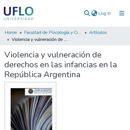
(current)
Log In
Communities
Home
Facultad de Psicología y Ciencias Sociales
Artículos
&
Violencia y vulneración de derechos en las infancias en la República Argentina
Collections
Violencia y vulneración de
All of RIUFLO
derechos en las infancias en la
República Argentina
Statistics