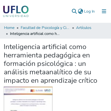
(current)
Log In
Communities
Home
Facultad de Psicología y Ciencias Sociales
Artículos
&
Inteligencia artificial como herramienta pedagógica en formación psicológica : un análisis metaanalítico de su impacto en aprendizaje crítico
Collections
Inteligencia artificial como
All of RIUFLO
herramienta pedagógica en
formación psicológica : un
Statistics
análisis metaanalítico de su
impacto en aprendizaje crítico