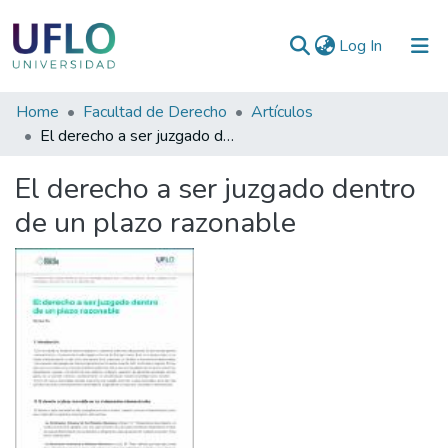
(current)
Log In
Communities
Home
Facultad de Derecho
Artículos
&
El derecho a ser juzgado dentro de un plazo razonable
Collections
El derecho a ser juzgado dentro
All of RIUFLO
de un plazo razonable
Statistics