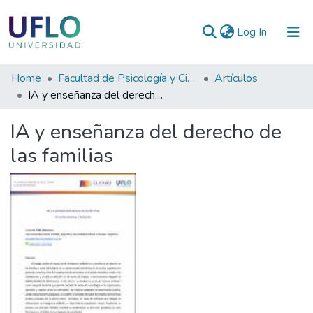
(current)
Log In
Communities
Home
Facultad de Psicología y Ciencias Sociales
Artículos
&
IA y enseñanza del derecho de las familias
Collections
IA y enseñanza del derecho de
All of RIUFLO
las familias
Statistics