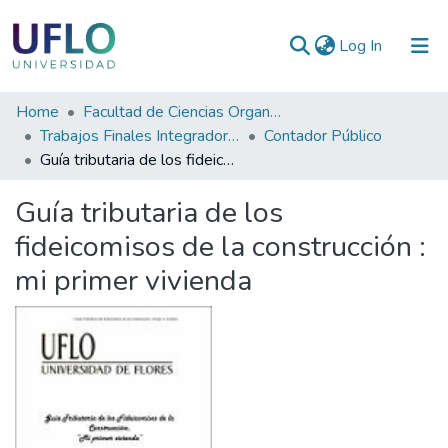
(current)
Log In
Communities
Home
Facultad de Ciencias Organizacionales y de la Empresa
&
Trabajos Finales Integradores (TFI)
Contador Público
Collections
Guía tributaria de los fideicomisos de la construcción : mi primer vivienda
All of RIUFLO
Guía tributaria de los
fideicomisos de la construcción :
Statistics
mi primer vivienda