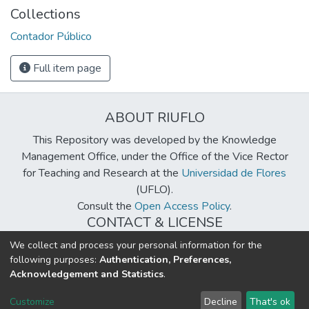
Collections
Contador Público
Full item page
ABOUT RIUFLO
This Repository was developed by the Knowledge
Management Office, under the Office of the Vice Rector
for Teaching and Research at the
Universidad de Flores
(UFLO).
Consult the
Open Access Policy
.
CONTACT & LICENSE
biblioteca@uflouniversidad.edu.ar
We collect and process your personal information for the
following purposes:
Authentication, Preferences,
Creative Commons License
BY-NC-ND 4.0
Acknowledgement and Statistics
.
DSpace software
copyright © 2002-2026
LYRASIS
Customize
Decline
That's ok