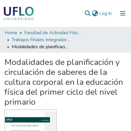
(current)
Log In
Communities
Home
Facultad de Actividad Física y Deporte
&
Trabajos Finales Integradores (TFI) de la Licenciatura en Actividad Física y Deporte
Collections
Modalidades de planificación y circulación de saberes de la cultura corporal en la educación física del primer ciclo del nivel primario
All of RIUFLO
Modalidades de planificación y
circulación de saberes de la
Statistics
cultura corporal en la educación
física del primer ciclo del nivel
primario