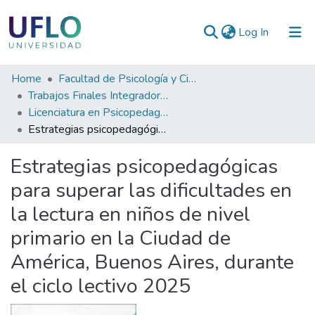
(current)
Log In
Communities
Home
Facultad de Psicología y Ciencias Sociales
&
Trabajos Finales Integradores (TFI) de Grado
Collections
Licenciatura en Psicopedagogía
Estrategias psicopedagógicas para superar las dificultades en la lectura en niños de nivel primario en la Ciudad de América, Buenos Aires, durante el ciclo lectivo 2025
All of RIUFLO
Estrategias psicopedagógicas
Statistics
para superar las dificultades en
la lectura en niños de nivel
primario en la Ciudad de
América, Buenos Aires, durante
el ciclo lectivo 2025