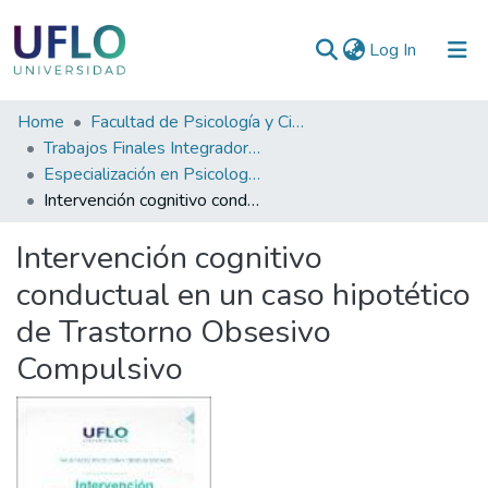
(current)
Log In
Communities
Home
Facultad de Psicología y Ciencias Sociales
&
Trabajos Finales Integradores (TFI) de Especialización
Collections
Especialización en Psicología Clínica
Intervención cognitivo conductual en un caso hipotético de Trastorno Obsesivo Compulsivo
All of RIUFLO
Intervención cognitivo
Statistics
conductual en un caso hipotético
de Trastorno Obsesivo
Compulsivo