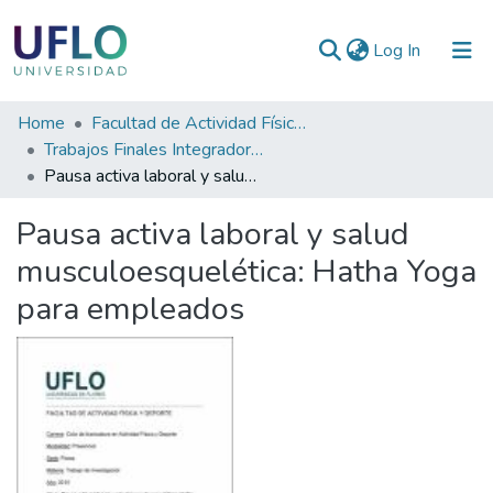
(current)
Log In
Communities
Home
Facultad de Actividad Física y Deporte
&
Trabajos Finales Integradores (TFI) de la Licenciatura en Actividad Física y Deporte
Collections
Pausa activa laboral y salud musculoesquelética: Hatha Yoga para empleados
All of RIUFLO
Pausa activa laboral y salud
musculoesquelética: Hatha Yoga
Statistics
para empleados