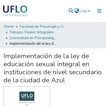
(current)
Log In
Communities
Home
Facultad de Psicología y Ciencias Sociales
&
Trabajos Finales Integradores (TFI) de Grado
Collections
Licenciatura en Psicopedagogía
Implementación de la ley de educación sexual integral en instituciones de nivel secundario de la ciudad de Azul
All of RIUFLO
Implementación de la ley de
Statistics
educación sexual integral en
instituciones de nivel secundario
de la ciudad de Azul