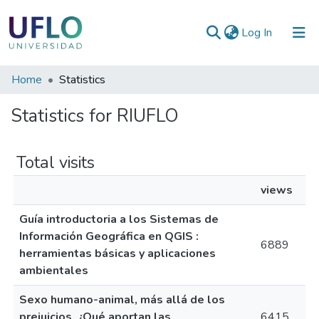
(current)
Log In
Communities
Home
Statistics
&
Statistics for RIUFLO
Collections
All of RIUFLO
Total visits
views
Guía introductoria a los Sistemas de
Información Geográfica en QGIS :
6889
herramientas básicas y aplicaciones
ambientales
Sexo humano-animal, más allá de los
prejuicios. ¿Qué aportan las
6415