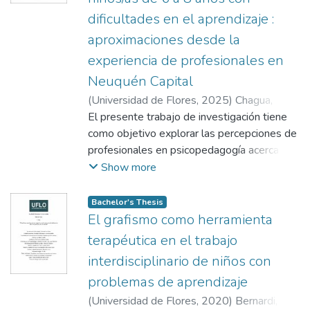
dificultades en el aprendizaje :
aproximaciones desde la
experiencia de profesionales en
Neuquén Capital
(
Universidad de Flores
,
2025
)
Chagua,
Florencia Daiana
El presente trabajo de investigación tiene
;
Asteasuain, María
Florencia
como objetivo explorar las percepciones de
profesionales en psicopedagogía acerca del
uso del dibujo como herramienta en el
Show more
proceso diagnóstico dentro del ámbito
clínico. El estudio se enmarca en un enfoque
Bachelor's Thesis
cualitativo, de tipo descriptivo y fue
El grafismo como herramienta
desarrollado en la ciudad de Neuquén
terapéutica en el trabajo
capital durante el año 2025. A partir de los
interdisciplinario de niños con
aportes de los/as profesionales en
problemas de aprendizaje
psicopedagogía, fue posible indagar cómo
se utiliza e interpreta el dibujo en la
(
Universidad de Flores
,
2020
)
Bernardi,