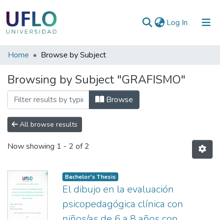
(current)
Log In
Communities
Home
Browse by Subject
&
Browsing by Subject "GRAFISMO"
Collections
All of RIUFLO
Browse
All browse results
Now showing
1 - 2 of 2
Bachelor's Thesis
El dibujo en la evaluación
psicopedagógica clínica con
niños/as de 6 a 8 años con