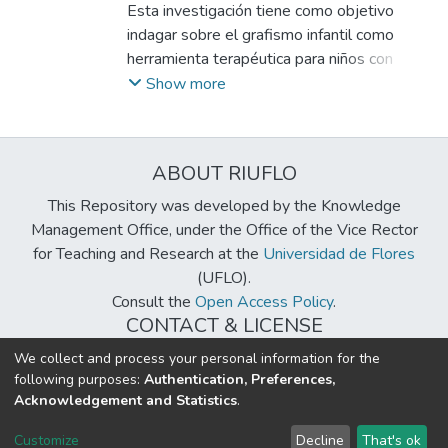
evaluación psicopedagógica. Los resultados
Lucía
Esta investigación tiene como objetivo
;
Malfet, Cynthia
;
Gómez Yepes, Talía
evidencian que el dibujo lúdico es valorado
indagar sobre el grafismo infantil como
por su potencial expresivo, simbólico y
herramienta terapéutica para niños con
clínico. Sin embargo, se observó que su uso
problemas de aprendizaje, desde las
Show more
muchas veces se encuentra restringido a
distintas disciplinas que trabajan con dicha
pruebas estandarizadas. Esta situación pone
dificultad.
de manifiesto la necesidad de seguir
ABOUT RIUFLO
profundizando en marcos interpretativos y
en la formación específica que sostenga el
This Repository was developed by the Knowledge
uso del dibujo como herramienta lúdica. En
Management Office, under the Office of the Vice Rector
este sentido, se destaca la importancia de
for Teaching and Research at the
Universidad de Flores
una mirada psicopedagógica situada, que
(UFLO).
recupere la singularidad del sujeto y el valor
Consult the
Open Access Policy
.
del dibujo como recursos para la lectura
CONTACT & LICENSE
clínica.
biblioteca@uflouniversidad.edu.ar
We collect and process your personal information for the
following purposes:
Authentication, Preferences,
Creative Commons License
BY-NC-ND 4.0
Acknowledgement and Statistics
.
DSpace software
copyright © 2002-2026
LYRASIS
Customize
Decline
That's ok