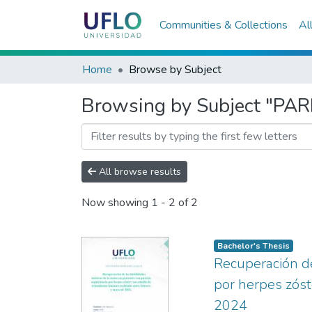
Communities & Collections
Al
Home
Browse by Subject
Browsing by Subject "PAR
All browse results
Now showing
1 - 2 of 2
Bachelor's Thesis
Recuperación de
por herpes zóst
2024