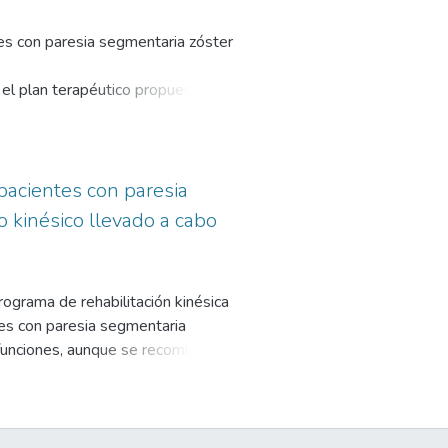
es con paresia segmentaria zóster
 el plan terapéutico propuesto
n de la mano. Los resultados
pacientes con paresia
 kinésico llevado a cabo
rograma de rehabilitación kinésica
es con paresia segmentaria
 funciones, aunque se recomienda
más significativos. El tratamiento
licaciones a largo plazo mediante
uada puede mejorar la realización