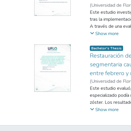
(
Universidad de Flo
Este estudio invest
tras la implementaci
A través de una eval
influía en el rango d
Show more
obtenidos evidencia
Bachelor's Thesis
Restauración de
segmentaria cau
entre febrero 
(
Universidad de Flo
Este estudio evaluó,
especializado podía
zóster. Los resulta
realizar un tratamie
Show more
kinésico se enfoca e
técnicas de reeducac
de las actividades d