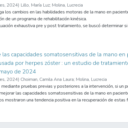
res
,
2024
)
Lillo, María Luz
;
Molina, Lucrecia
iga los cambios en las habilidades motoras de la mano en pacient
ón de un programa de rehabilitación kinésica.
uación exhaustiva pre y post tratamiento, se buscó determinar si
e movimiento articular, la fuerza muscular y la función de prensió
ron una mejora en las habilidades motoras.
 las capacidades somatosensitivas de la mano en 
sada por herpes zóster : un estudio de tratamiento
y mayo de 2024
res
,
2024
)
Choiman, Camila Ana Laura
;
Molina, Lucrecia
 mediante pruebas previas y posteriores a la intervención, si un p
 mejorar las capacidades somatosensitivas de la mano en pacient
dos mostraron una tendencia positiva en la recuperación de estas
nto más prolongado con el fin de obtener resultados que resulten 
n aliviar los síntomas, recuperar la propiocepción y prevenir comp
ión sensorial. Una intervención fisioterapéutica temprana y adec
e la vida diaria y reducir el riesgo de secuelas permanentes.