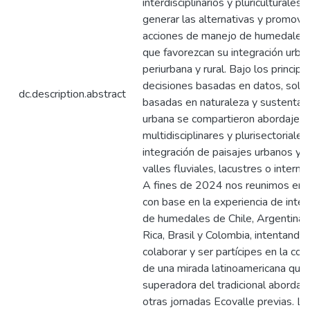
interdisciplinarios y pluriculturales
generar las alternativas y promover
acciones de manejo de humedales
que favorezcan su integración urba
periurbana y rural. Bajo los principi
decisiones basadas en datos, solu
dc.description.abstract
basadas en naturaleza y sustentabi
urbana se compartieron abordajes
multidisciplinares y plurisectoriales
integración de paisajes urbanos y r
valles fluviales, lacustres o interm
A fines de 2024 nos reunimos en
con base en la experiencia de integ
de humedales de Chile, Argentina,
Rica, Brasil y Colombia, intentando
colaborar y ser partícipes en la con
de una mirada latinoamericana que 
superadora del tradicional abordaj
otras jornadas Ecovalle previas. La