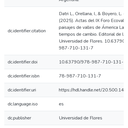
Datri L., Orellana, I., & Boyero, L. (
(2025). Actas del IX Foro Ecovalle 
paisajes de valles de Ámerica Lati
dc.identifier.citation
tiempos de cambio. Editorial de la
Universidad de Flores. 10.63790
987-710-131-7
dc.identifier.doi
10.63790/978-987-710-131-7
dc.identifier.isbn
78-987-710-131-7
dc.identifier.uri
https://hdl.handle.net/20.500.1
dc.language.iso
es
dc.publisher
Universidad de Flores