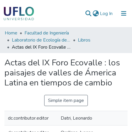
(current)
Log In
Communities
Home
Facultad de Ingeniería
&
Laboratorio de Ecología de Bordes
Libros
Collections
Actas del IX Foro Ecovalle : los paisajes de valles de Ámerica Latina en tiempos de cambio
All of RIUFLO
Actas del IX Foro Ecovalle : los
paisajes de valles de Ámerica
Statistics
Latina en tiempos de cambio
Simple item page
dc.contributor.editor
Datri, Leonardo