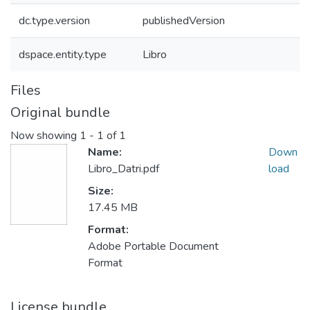
dc.type.version
publishedVersion
dspace.entity.type
Libro
Files
Original bundle
Now showing
1 - 1 of 1
Name:
Down
Libro_Datri.pdf
load
Size:
17.45 MB
Format:
Adobe Portable Document
Format
License bundle