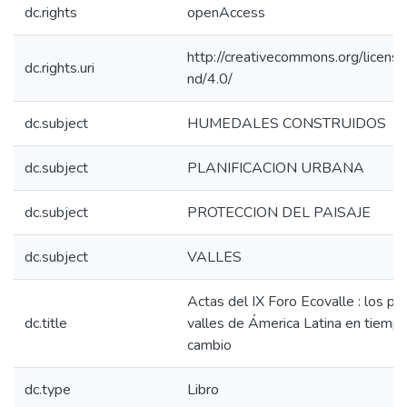
dc.rights
openAccess
http://creativecommons.org/licens
dc.rights.uri
nd/4.0/
dc.subject
HUMEDALES CONSTRUIDOS
dc.subject
PLANIFICACION URBANA
dc.subject
PROTECCION DEL PAISAJE
dc.subject
VALLES
Actas del IX Foro Ecovalle : los pa
dc.title
valles de Ámerica Latina en tiemp
cambio
dc.type
Libro