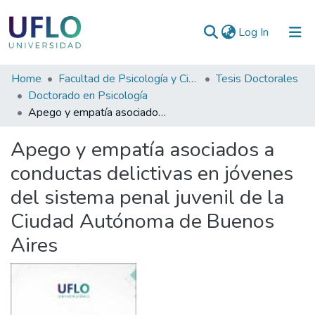
(current)
Log In
Communities
Home
Facultad de Psicología y Ciencias Sociales
Tesis Doctorales
&
Doctorado en Psicología
Collections
Apego y empatía asociados a conductas delictivas en jóvenes del sistema penal juvenil de la Ciudad Autónoma de Buenos Aires
All of RIUFLO
Apego y empatía asociados a
conductas delictivas en jóvenes
Statistics
del sistema penal juvenil de la
Ciudad Autónoma de Buenos
Aires