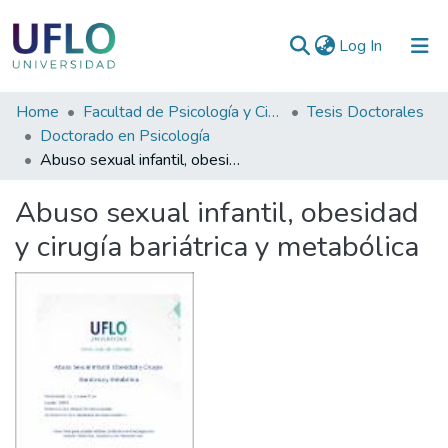
(current)
Log In
Communities
Home
Facultad de Psicología y Ciencias Sociales
Tesis Doctorales
&
Doctorado en Psicología
Collections
Abuso sexual infantil, obesidad y cirugía bariátrica y metabólica
All of RIUFLO
Abuso sexual infantil, obesidad
y cirugía bariátrica y metabólica
Statistics