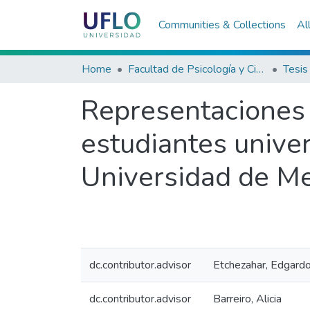
Communities & Collections
Al
Home
Facultad de Psicología y Ciencias Sociales
Tesis
Representaciones 
estudiantes univer
Universidad de M
dc.contributor.advisor
Etchezahar, Edgard
dc.contributor.advisor
Barreiro, Alicia