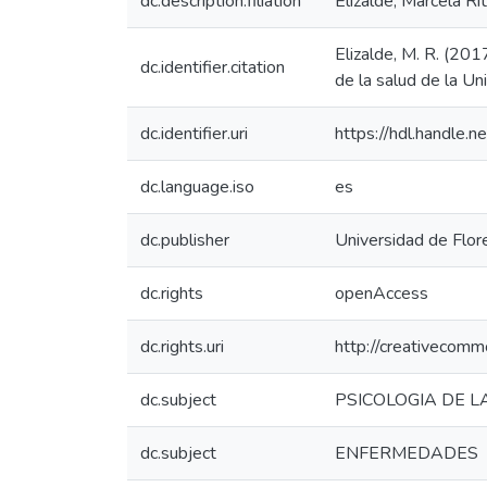
dc.description.filiation
Elizalde, Marcela Ri
Elizalde, M. R. (201
dc.identifier.citation
de la salud de la U
dc.identifier.uri
https://hdl.handle
dc.language.iso
es
dc.publisher
Universidad de Flor
dc.rights
openAccess
dc.rights.uri
http://creativecomm
dc.subject
PSICOLOGIA DE L
dc.subject
ENFERMEDADES