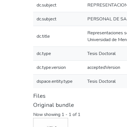
dc.subject
REPRESENTACION
dc.subject
PERSONAL DE S
Representaciones soc
dc.title
Universidad de Me
dc.type
Tesis Doctoral
dc.type.version
acceptedVersion
dspace.entity.type
Tesis Doctoral
Files
Original bundle
Now showing
1 - 1 of 1