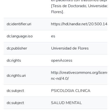
en pacientes con trastornos depre
[Tesis de Doctorado, Universidad 
Flores].
dc.identifier.uri
https://hdl.handle.net/20.500.14
dc.language.iso
es
dc.publisher
Universidad de Flores
dc.rights
openAccess
http://creativecommons.org/licens
dc.rights.uri
nc-nd/4.0/
dc.subject
PSICOLOGIA CLINICA
dc.subject
SALUD MENTAL