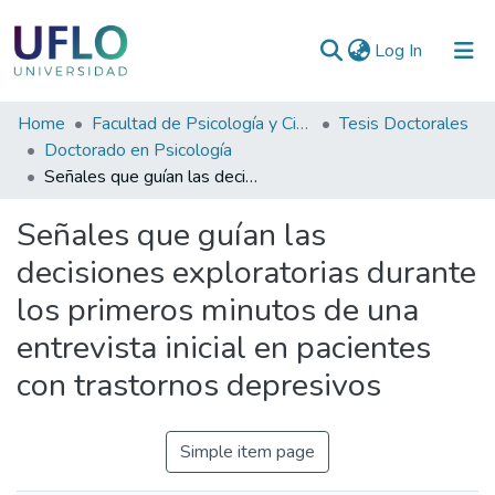
(current)
Log In
Communities
Home
Facultad de Psicología y Ciencias Sociales
Tesis Doctorales
&
Doctorado en Psicología
Collections
Señales que guían las decisiones exploratorias durante los primeros minutos de una entrevista inicial en pacientes con trastornos depresivos
All of RIUFLO
Señales que guían las
decisiones exploratorias durante
Statistics
los primeros minutos de una
entrevista inicial en pacientes
con trastornos depresivos
Simple item page