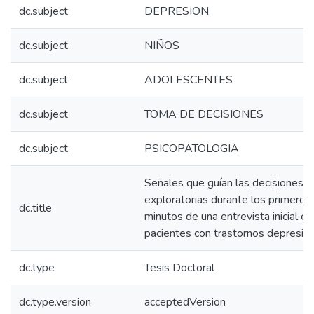
dc.subject
DEPRESION
dc.subject
NIÑOS
dc.subject
ADOLESCENTES
dc.subject
TOMA DE DECISIONES
dc.subject
PSICOPATOLOGIA
Señales que guían las decisiones
exploratorias durante los primeros
dc.title
minutos de una entrevista inicial en
pacientes con trastornos depresiv
dc.type
Tesis Doctoral
dc.type.version
acceptedVersion