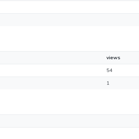
views
54
1