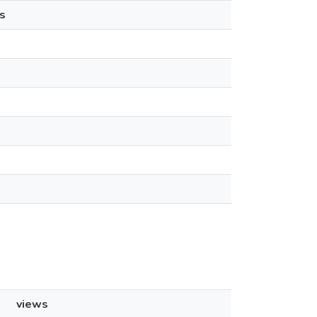
s
views