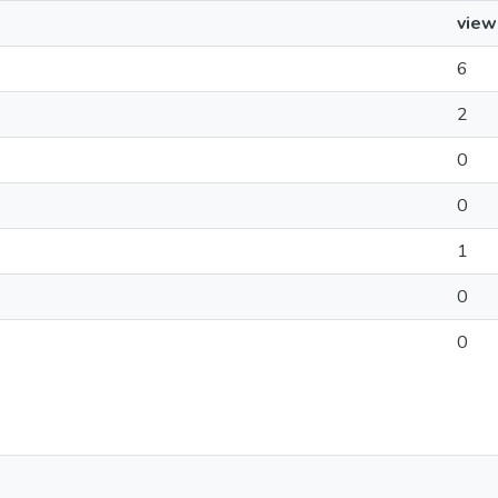
view
6
2
0
0
1
0
0