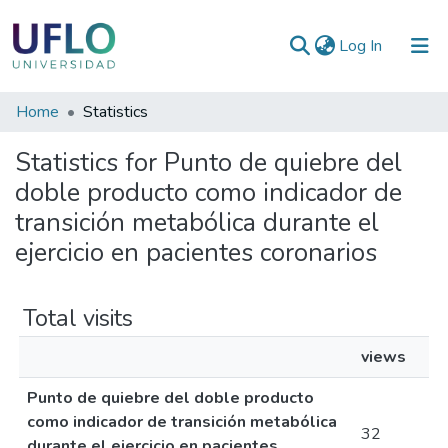
(current)
Log In
Communities
Home
Statistics
&
Statistics for Punto de quiebre del
Collections
doble producto como indicador de
All of RIUFLO
transición metabólica durante el
ejercicio en pacientes coronarios
Total visits
views
Punto de quiebre del doble producto
como indicador de transición metabólica
32
durante el ejercicio en pacientes