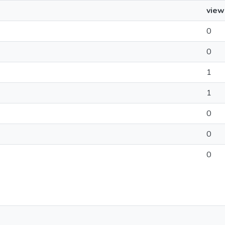
view
0
0
1
1
0
0
0