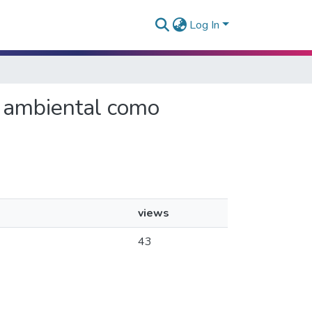
Log In
co ambiental como
views
43