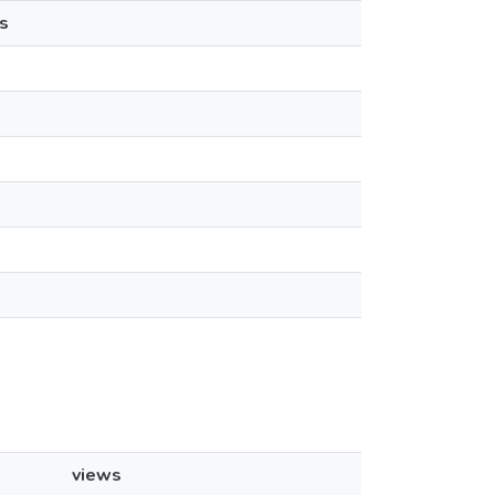
s
views