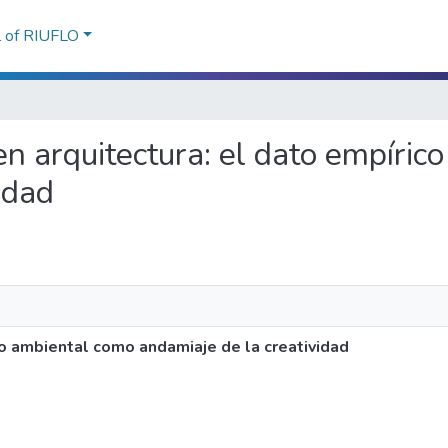
l of RIUFLO
a en arquitectura: el dato empíri
idad
co ambiental como andamiaje de la creatividad