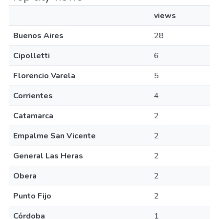
views
Buenos Aires
28
Cipolletti
6
Florencio Varela
5
Corrientes
4
Catamarca
2
Empalme San Vicente
2
General Las Heras
2
Obera
2
Punto Fijo
2
Córdoba
1