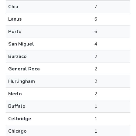
Chia
7
Lanus
6
Porto
6
San Miguel
4
Burzaco
2
General Roca
2
Hurlingham
2
Merlo
2
Buffalo
1
Celbridge
1
Chicago
1