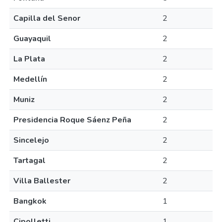
Capilla del Senor
2
Guayaquil
2
La Plata
2
Medellín
2
Muniz
2
Presidencia Roque Sáenz Peña
2
Sincelejo
2
Tartagal
2
Villa Ballester
2
Bangkok
1
Cipolletti
1