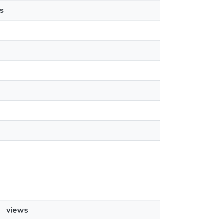
s
views