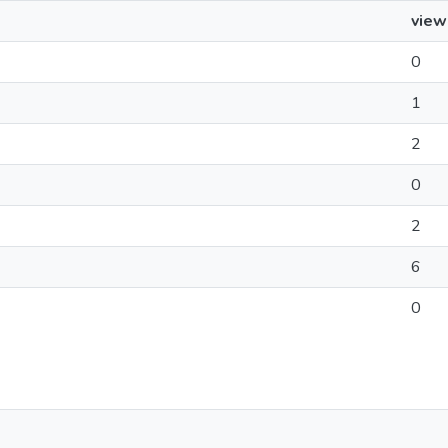
view
0
1
2
0
2
6
0