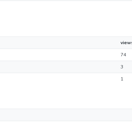
view
74
3
1