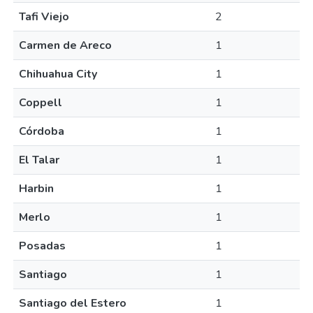
Tafi Viejo
2
Carmen de Areco
1
Chihuahua City
1
Coppell
1
Córdoba
1
El Talar
1
Harbin
1
Merlo
1
Posadas
1
Santiago
1
Santiago del Estero
1