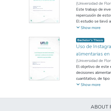
nutrición capacitado.
mínimas en el dolor,
(
Universidad de Flo
pos de mejorar tanto
mejora significativ
Este trabajo de inve
metodológica, la var
repercusión de esto
conclusiones sólidas
El estudio se llevó 
conformada por 226 
Show more
región. La informaci
percepción sobre lo
Bachelor's Thesis
Los resultados mostr
Uso de Instagra
productos. La mayor
alimentarias en
específicas es ocasi
(
Universidad de Flo
el verde se asoció co
El objetivo de este 
decisiones alimentar
cuantitativo, de tip
autoadministrado a 
Show more
Instagram como fuent
aplicada por bola de
fueron analizados me
ABOUT 
para su interpretació