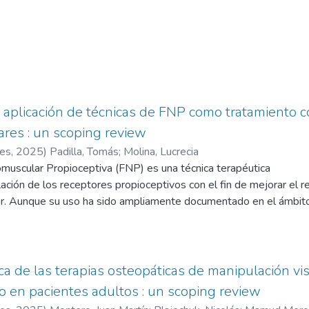
a aplicación de técnicas de FNP como tratamiento 
ares : un scoping review
res
,
2025
)
Padilla, Tomás
;
Molina, Lucrecia
omuscular Propioceptiva (FNP) es una técnica terapéutica
ación de los receptores propioceptivos con el fin de mejorar el 
lar. Aunque su uso ha sido ampliamente documentado en el ámbito 
tratamiento de disfunciones del sistema osteomuioarticular aún pr
etivo de este trabajo fue analizar críticamente la efectividad clín
ntes alteraciones musculoesqueléticas, considerando variables co
a fuerza muscular. Para ello, se llevó a cabo una revisión de la l
ica de las terapias osteopáticas de manipulación vi
eleccionando diez investigaciones que cumplían con los criterio
 en pacientes adultos : un scoping review
e la FNP genera efectos positivos en la reducción del dolor, mejor