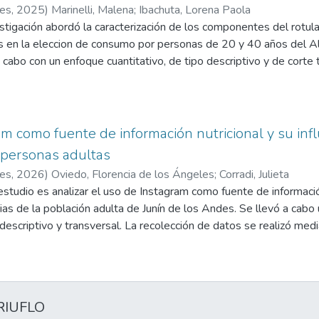
 Este trabajo hace énfasis en el abordaje integral e interdisciplina
 mientras que solo uno de los tres artículos que evaluaron el ra
res
,
2025
)
Marinelli, Malena
;
Ibachuta, Lorena Paola
 el estado nutricional como la calidad de vida de los pacientes a
a. Sin embargo, no se ha determinado con claridad a qué se deben
stigación abordó la caracterización de los componentes del rotula
iabilidad en las herramientas de medición y la baja calidad de los 
s en la eleccion de consumo por personas de 20 y 40 años del A
.
a cabo con un enfoque cuantitativo, de tipo descriptivo y de corte
personas que realizaron elecciones de productos alimenticios en
ón se recopiló a través de una encuesta estructurada que indagó e
s distintos elementos del rotulado presentes en los envases.
aron que el precio, la confianza y la costumbre influyen más que 
m como fuente de información nutricional y su infl
ía lee el etiquetado, aunque no siempre lo comprende. La elecci
 personas adultas
onal. Los octógonos modificaron la decisión de compra en pocos ca
res
,
2026
)
Oviedo, Florencia de los Ángeles
;
Corradi, Julieta
n lo “light” y fue el más elegido.
estudio es analizar el uso de Instagram como fuente de información 
ias de la población adulta de Junín de los Andes. Se llevó a cab
o descriptivo y transversal. La recolección de datos se realizó med
través de Google Forms, compuesto por preguntas cerradas orien
e de información nutricional como su impacto en las decisiones a
 nieve, se obtuvo la muestra, la cual estuvo conformada por 63 p
diante estadística descriptiva, utilizando frecuencias y porcenta
RIUFLO
n.