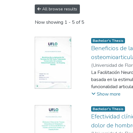
All browse results
Now showing
1 - 5 of 5
Bachelor's Thesis
Beneficios de l
osteomioarticul
(
Universidad de Flo
La Facilitación Neur
basada en la estimul
funcionalidad articu
su aplicación en el 
Show more
sistematizada. El obj
pacientes con difere
Bachelor's Thesis
movimiento (ROM) y l
Efectividad clín
entre 2015 y 2025, s
dolor de hombro
obtenidos indican qu