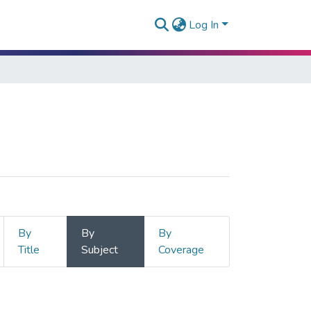
Log In
By
By
By
Title
Subject
Coverage
ULTOS"