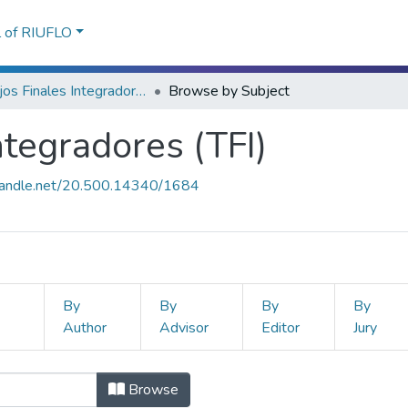
l of RIUFLO
Trabajos Finales Integradores (TFI)
Browse by Subject
ntegradores (TFI)
.handle.net/20.500.14340/1684
By
By
By
By
Author
Advisor
Editor
Jury
 Integradores (TFI) by Subject "AD
Browse