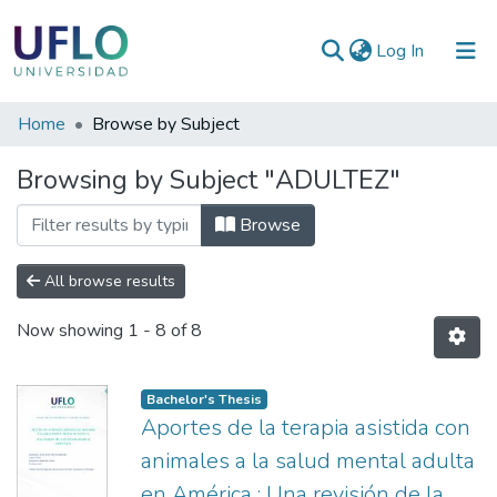
(current)
Log In
Communities
Home
Browse by Subject
&
Browsing by Subject "ADULTEZ"
Collections
All of RIUFLO
Browse
All browse results
Now showing
1 - 8 of 8
Bachelor's Thesis
Aportes de la terapia asistida con
animales a la salud mental adulta
en América : Una revisión de la