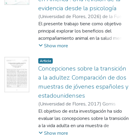
evidencia desde la psicología
(
Universidad de Flores
,
2026
)
de la Fuente,
Valentina Alejandra
El presente trabajo tiene como objetivo
;
Mejías, Mara Rosa
principal explorar los beneficios del
acompañamiento animal en la salud mental
de las personas adultas, analizando de qué
Show more
manera estas interacciones pueden
constituirse como un recurso valioso dentro
Article
de los procesos de intervención y
Concepciones sobre la transición
prevención en salud mental. El objetivo se
a la adultez: Comparación de dos
llevará a cabo a través del análisis de
muestras de jóvenes españoles y
distintas investigaciones teóricas y
estadounidenses
empíricas publicadas en países de América
durante el siglo XXI. También se propone
(
Universidad de Flores
,
2017
)
Gomis
revisar los avances conceptuales y
Pomares, Aitana
El objetivo de esta investigación ha sido
;
Serrano, Juan Emilio
metodológicos en torno a las intervenciones
Adrián
evaluar las concepciones sobre la transición
asistidas por animales, diferenciando sus
a la vida adulta en una muestra de
principales enfoques y aplicaciones.
universitarios españoles (20-29 años, N =
Show more