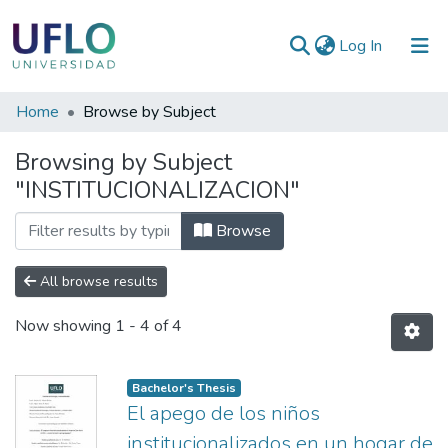
(current)
Log In
Communities
Home
Browse by Subject
&
Browsing by Subject
Collections
"INSTITUCIONALIZACION"
All of RIUFLO
Browse
All browse results
Now showing
1 - 4 of 4
Bachelor's Thesis
El apego de los niños
institucionalizados en un hogar de