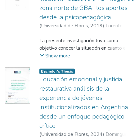
zona norte de GBA : los aportes
desde la psicopedagógica
(
Universidad de Flores
,
2019
)
Lorente,
María Laura
;
Sambataro, Karina
;
Etchezahar,
Edgardo
La presente investigación tuvo como
;
Gómez Yepes, Talía
objetivo conocer la situación en cuanto al
apego en niños institucionalizados en un
Show more
hogar de zona norte de GBA. Esta temática
es relevante para la psicopedagogía ya que
Bachelor's Thesis
permite repensar en las intervenciones y
Educación emocional y justicia
estrategias psicopedagógicas para que los
restaurativa análisis de la
niños no desarrollen tipos problemáticos de
experiencia de jóvenes
apego a raíz de una historia de
institucionalizados en Argentina
institucionalización Respecto al aspecto
metodológico, se llevaron a cabo
desde un enfoque pedagógico
entrevistas semiestructuradas a cuidadores
crítico
y psicopedagogas del hogar seleccionado.
(
Universidad de Flores
,
2024
)
Domínguez,
Como resultado, se pudo determinar que