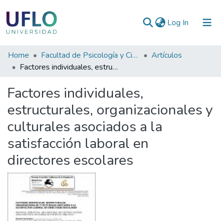
(current)
Log In
Communities
Home
Facultad de Psicología y Ciencias Sociales
Artículos
&
Factores individuales, estructurales, organizacionales y culturales asociados a la satisfacción laboral en directores escolares
Collections
Factores individuales,
All of RIUFLO
estructurales, organizacionales y
culturales asociados a la
Statistics
satisfacción laboral en
directores escolares