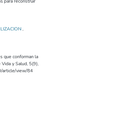
s para reconstruir
ILIZACION
,
les que conforman la
 Vida y Salud, 5(9),
/article/view/84