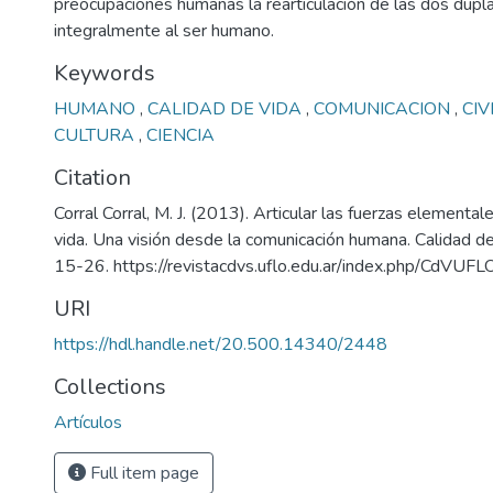
preocupaciones humanas la rearticulación de las dos dupla
integralmente al ser humano.
Keywords
HUMANO
,
CALIDAD DE VIDA
,
COMUNICACION
,
CIV
CULTURA
,
CIENCIA
Citation
Corral Corral, M. J. (2013). Articular las fuerzas elementa
vida. Una visión desde la comunicación humana. Calidad de
15-26. https://revistacdvs.uflo.edu.ar/index.php/CdVUFLO
URI
https://hdl.handle.net/20.500.14340/2448
Collections
Artículos
Full item page