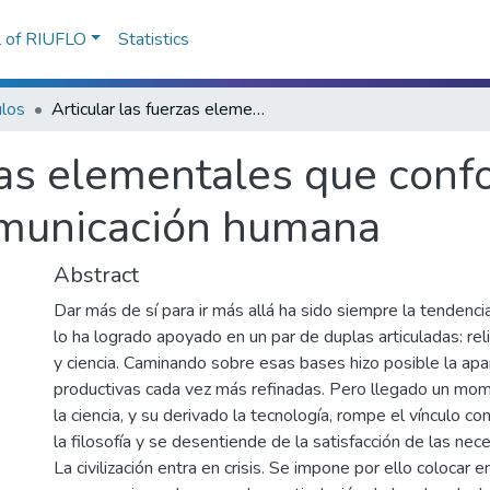
l of RIUFLO
Statistics
ulos
Articular las fuerzas elementales que conforman la vida. Una visión desde la comunicación humana
zas elementales que conf
omunicación humana
Abstract
Dar más de sí para ir más allá ha sido siempre la tendenci
lo ha logrado apoyado en un par de duplas articuladas: relig
y ciencia. Caminando sobre esas bases hizo posible la apar
productivas cada vez más refinadas. Pero llegado un mome
la ciencia, y su derivado la tecnología, rompe el vínculo con 
la filosofía y se desentiende de la satisfacción de las ne
La civilización entra en crisis. Se impone por ello colocar e