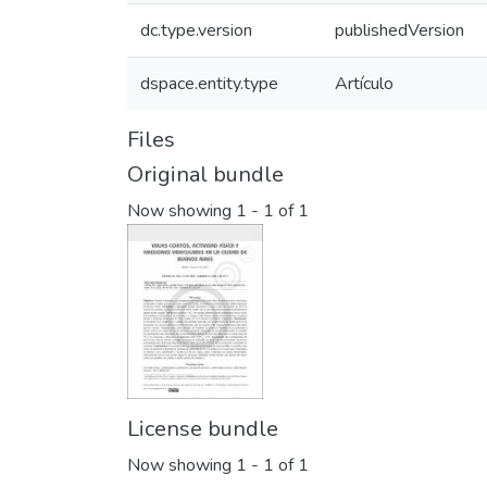
dc.type.version
publishedVersion
dspace.entity.type
Artículo
Files
Original bundle
Now showing
1 - 1 of 1
License bundle
Now showing
1 - 1 of 1