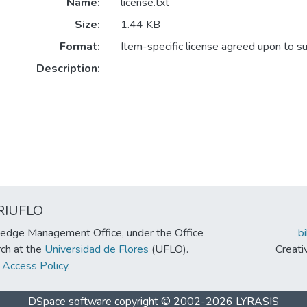
Name:
license.txt
Size:
1.44 KB
Format:
Item-specific license agreed upon to s
Description:
RIUFLO
edge Management Office, under the Office
b
rch at the
Universidad de Flores
(UFLO).
Creat
Access Policy
.
DSpace software
copyright © 2002-2026
LYRASIS