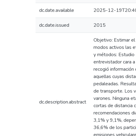
dc.date.available
2025-12-19T20:4
dc.date.issued
2015
Objetivo: Estimar el
modos activos las e
y métodos: Estudio 
entrevistador cara 
recogió información 
aquellas cuyas dista
pedaleadas. Resultad
de transporte. Los v
varones. Ninguna eta
dc.description.abstract
cortas de distancia 
recomendaciones diar
3,1% y 9,1%, depend
36,6% de los partici
emisiones vehicular