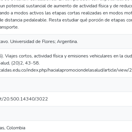
un potencial sustancial de aumento de actividad física y de reduc
ndo a modos activos las etapas cortas realizadas en modos mot
e distancia pedaleable. Resta estudiar qué porción de etapas cor
ansporte.
tavo. Universidad de Flores; Argentina.
5). Viajes cortos, actividad física y emisiones vehiculares en la c
Salud, (20)2, 43-58.
.ucaldas.edu.co/index.php/hacialapromociondelasalud/article/view
.net/20.500.14340/3022
as, Colombia