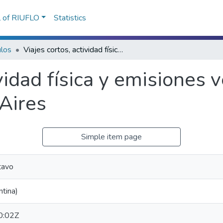
l of RIUFLO
Statistics
ulos
Viajes cortos, actividad física y emisiones vehiculares en la ciudad de Buenos Aires
vidad física y emisiones 
Aires
Simple item page
tavo
tina)
0:02Z