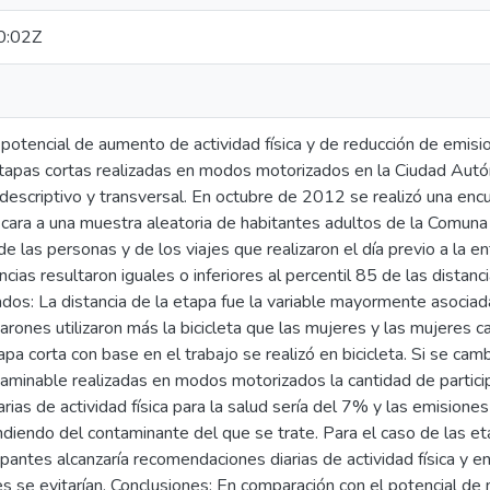
0:02Z
 potencial de aumento de actividad física y de reducción de emis
tapas cortas realizadas en modos motorizados en la Ciudad Aut
descriptivo y transversal. En octubre de 2012 se realizó una enc
a cara a una muestra aleatoria de habitantes adultos de la Comun
de las personas y de los viajes que realizaron el día previo a la e
ncias resultaron iguales o inferiores al percentil 85 de las dista
os: La distancia de la etapa fue la variable mayormente asociada
arones utilizaron más la bicicleta que las mujeres y las mujeres
pa corta con base en el trabajo se realizó en bicicleta. Si se ca
caminable realizadas en modos motorizados la cantidad de partici
ias de actividad física para la salud sería del 7% y las emisiones
iendo del contaminante del que se trate. Para el caso de las et
pantes alcanzaría recomendaciones diarias de actividad física y 
es se evitarían. Conclusiones: En comparación con el potencial d