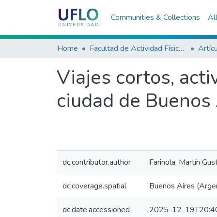
Communities & Collections
Al
Home
Facultad de Actividad Física y Deporte
Artíc
Viajes cortos, acti
ciudad de Buenos 
dc.contributor.author
Farinola, Martín Gus
dc.coverage.spatial
Buenos Aires (Argen
dc.date.accessioned
2025-12-19T20:4