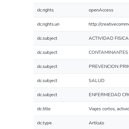
dc.rights
openAccess
dc.rights.uri
http://creativecomm
dc.subject
ACTIVIDAD FISICA
dc.subject
CONTAMINANTES
dc.subject
PREVENCION PRI
dc.subject
SALUD
dc.subject
ENFERMEDAD CR
dc.title
Viajes cortos, activ
dc.type
Artículo