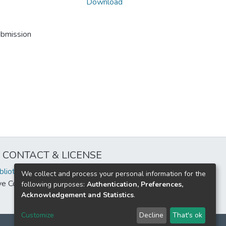
Download
ubmission
CONTACT & LICENSE
iblioteca@uflouniversidad.edu.ar
We collect and process your personal information for the
ive Commons License
BY-NC-ND 4.0
following purposes:
Authentication, Preferences,
Acknowledgement and Statistics
.
Customize
Decline
That's ok