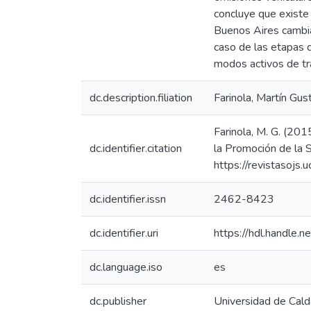
concluye que existe 
Buenos Aires cambia
caso de las etapas d
modos activos de tr
dc.description.filiation
Farinola, Martín Gus
Farinola, M. G. (201
dc.identifier.citation
la Promoción de la 
https://revistasojs
dc.identifier.issn
2462-8423
dc.identifier.uri
https://hdl.handle
dc.language.iso
es
dc.publisher
Universidad de Cald