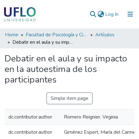
(current)
Log In
Communities
Home
Facultad de Psicología y Ciencias Sociales
Artículos
&
Debatir en el aula y su impacto en la autoestima de los participantes
Collections
Debatir en el aula y su impacto
All of RIUFLO
en la autoestima de los
participantes
Statistics
Simple item page
dc.contributor.author
Romero Reignier, Virginia
dc.contributor.author
Giménez Espert, María del Carmen