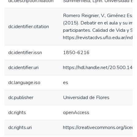
dc.description.filiation
Summerfield, Lynn. Universidad Eu
Romero Reignier, V., Giménez Espert
(2015). Debatir en el aula y su im
dc.identifier.citation
participantes. Calidad de Vida y Sa
https://revistacdvs.uflo.edu.ar/in
dc.identifier.issn
1850-6216
dc.identifier.uri
https://hdl.handle.net/20.500.1
dc.language.iso
es
dc.publisher
Universidad de Flores
dc.rights
openAccess
dc.rights.uri
https://creativecommons.org/licen