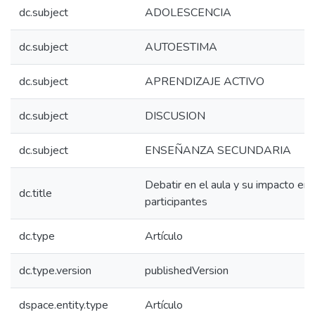
dc.subject
ADOLESCENCIA
dc.subject
AUTOESTIMA
dc.subject
APRENDIZAJE ACTIVO
dc.subject
DISCUSION
dc.subject
ENSEÑANZA SECUNDARIA
Debatir en el aula y su impacto en 
dc.title
participantes
dc.type
Artículo
dc.type.version
publishedVersion
dspace.entity.type
Artículo