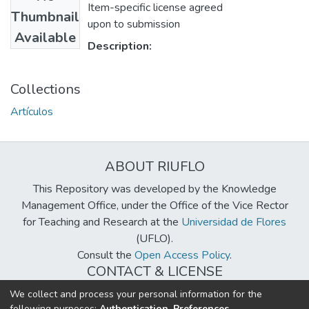
Item-specific license agreed
Thumbnail
upon to submission
Available
Description:
Collections
Artículos
ABOUT RIUFLO
This Repository was developed by the Knowledge
Management Office, under the Office of the Vice Rector
for Teaching and Research at the
Universidad de Flores
(UFLO).
Consult the
Open Access Policy
.
CONTACT & LICENSE
biblioteca@uflouniversidad.edu.ar
We collect and process your personal information for the
following purposes:
Authentication, Preferences,