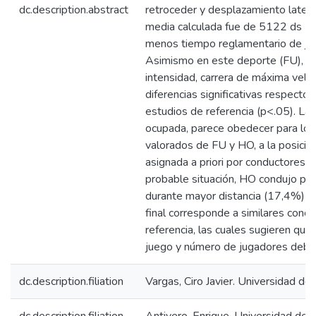
dc.description.abstract
retroceder y desplazamiento lateral
media calculada fue de 5122 ds 5
menos tiempo reglamentario de ju
Asimismo en este deporte (FU), sa
intensidad, carrera de máxima velo
diferencias significativas respecto a
estudios de referencia (p<.05). La
ocupada, parece obedecer para lo
valorados de FU y HO, a la posició
asignada a priori por conductores t
probable situación, HO condujo pro
durante mayor distancia (17,4%) q
final corresponde a similares concl
referencia, las cuales sugieren qu
juego y número de jugadores deber
dc.description.filiation
Vargas, Ciro Javier. Universidad de 