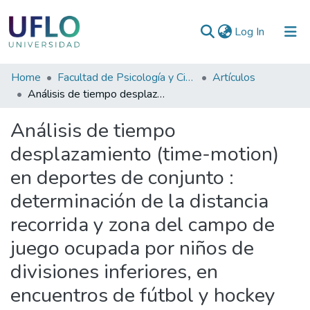
(current)
Log In
Communities
Home
Facultad de Psicología y Ciencias Sociales
Artículos
&
Análisis de tiempo desplazamiento (time-motion) en deportes de conjunto : determinación de la distancia recorrida y zona del campo de juego ocupada por niños de divisiones inferiores, en encuentros de fútbol y hockey s/césped
Collections
Análisis de tiempo
All of RIUFLO
desplazamiento (time-motion)
en deportes de conjunto :
Statistics
determinación de la distancia
recorrida y zona del campo de
juego ocupada por niños de
divisiones inferiores, en
encuentros de fútbol y hockey