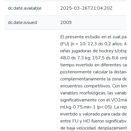
dc.date.available
2025-03-26T21:04:20Z
dc.date.issued
2009
El presente estudio en el cual part
(FU) (n = 10; 12,3 ds 0,2 años; 42
niñas jugadoras de hockey s/céspe
48,0 ds 7,3 kg; 157,5 ds 8,6 cm), 
tiempo invertido en diferentes cat
posteriormente calcular la distancia
complementariamente la zona del 
encuentros competitivos. Con limit
variables morfológicas, las variabl
significativamente con el VO2máx 
ml.kg-0.75.min-1 (p<.05). La repr
invertido y valorado para cada depo
entre FU y HO fueron significativas
de baja velocidad, desplazamiento 