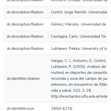
dc.description.filiation
Antivero, Enrique. Universidad de F
dc.description.filiation
Contró, Jorge Ramón. Universidad d
dc.description.filiation
Gómez, Marcelo. Universidad de Fl
dc.description.filiation
Castagna, Carlo. Universidad Tor Ver
dc.description.filiation
Luhtanen, Pekka. University of Jyväs
Vargas, C. J., Antivero, E., Contró, J
Luhtanen, P. (2009). Análisis de 
motion) en deportes de conjunto : 
dc.identifier.citation
recorrida y zona del campo de jueg
inferiores, en encuentros de fútbol
vida y salud, 2(2), 3-28.
http://revistacdvs.uflo.edu.ar/ind
dc.identifier.issn
1850-6216