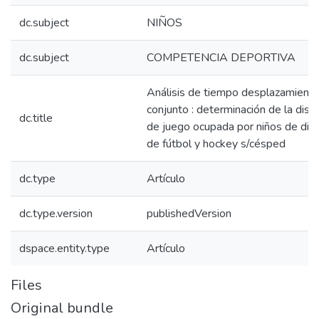
dc.subject
NIÑOS
dc.subject
COMPETENCIA DEPORTIVA
Análisis de tiempo desplazamiento
conjunto : determinación de la dist
dc.title
de juego ocupada por niños de divi
de fútbol y hockey s/césped
dc.type
Artículo
dc.type.version
publishedVersion
dspace.entity.type
Artículo
Files
Original bundle