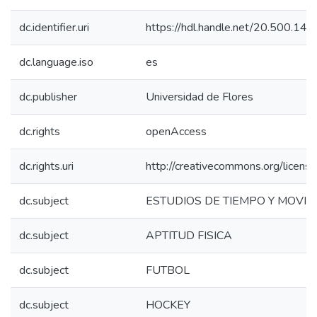
dc.identifier.uri
https://hdl.handle.net/20.500.1
dc.language.iso
es
dc.publisher
Universidad de Flores
dc.rights
openAccess
dc.rights.uri
http://creativecommons.org/licens
dc.subject
ESTUDIOS DE TIEMPO Y MOVIM
dc.subject
APTITUD FISICA
dc.subject
FUTBOL
dc.subject
HOCKEY