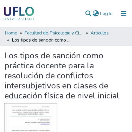
(current)
Log In
Communities
Home
Facultad de Psicología y Ciencias Sociales
Artículos
&
Los tipos de sanción como práctica docente para la resolución de conflictos intersubjetivos en clases de educación física de nivel inicial
Collections
Los tipos de sanción como
All of RIUFLO
práctica docente para la
resolución de conflictos
Statistics
intersubjetivos en clases de
educación física de nivel inicial