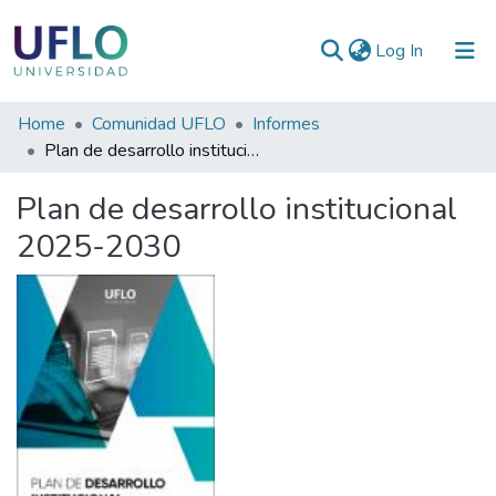
(current)
Log In
Communities
Home
Comunidad UFLO
Informes
&
Plan de desarrollo institucional 2025-2030
Collections
Plan de desarrollo institucional
All of RIUFLO
2025-2030
Statistics