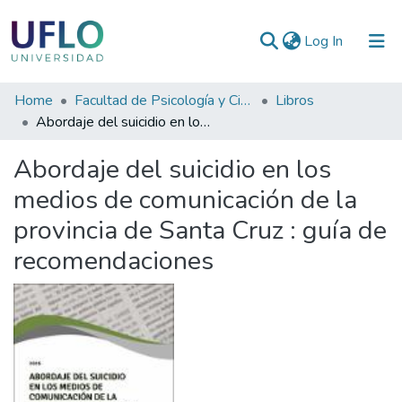
(current)
Log In
Communities
Home
Facultad de Psicología y Ciencias Sociales
Libros
&
Abordaje del suicidio en los medios de comunicación de la provincia de Santa Cruz : guía de recomendaciones
Collections
Abordaje del suicidio en los
All of RIUFLO
medios de comunicación de la
provincia de Santa Cruz : guía de
Statistics
recomendaciones