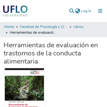
(current)
Log In
Communities
Home
Facultad de Psicología y Ciencias Sociales
Libros
&
Herramientas de evaluación en trastornos de la conducta alimentaria
Collections
Herramientas de evaluación en
All of RIUFLO
trastornos de la conducta
alimentaria
Statistics