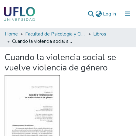
(current)
Log In
Communities
Home
Facultad de Psicología y Ciencias Sociales
Libros
&
Cuando la violencia social se vuelve violencia de género
Collections
Cuando la violencia social se
All of RIUFLO
vuelve violencia de género
Statistics