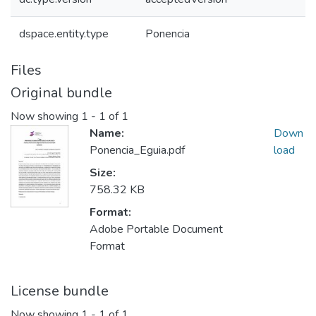
dspace.entity.type
Ponencia
Files
Original bundle
Now showing
1 - 1 of 1
Name:
Down
Ponencia_Eguia.pdf
load
Size:
758.32 KB
Format:
Adobe Portable Document
Format
License bundle
Now showing
1 - 1 of 1