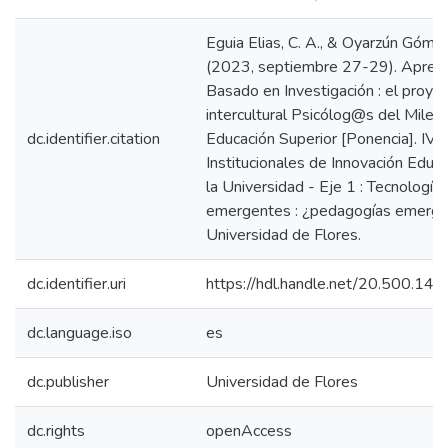
Eguia Elias, C. A., & Oyarzún Gómez
(2023, septiembre 27-29). Aprend
Basado en Investigación : el proye
intercultural Psicólog@s del Mileni
dc.identifier.citation
Educación Superior [Ponencia]. IV 
Institucionales de Innovación Educa
la Universidad - Eje 1 : Tecnología
emergentes : ¿pedagogías emerg
Universidad de Flores.
dc.identifier.uri
https://hdl.handle.net/20.500.1
dc.language.iso
es
dc.publisher
Universidad de Flores
dc.rights
openAccess