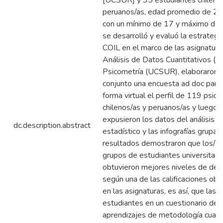
[UCSUR] y 35 estudiantes chileno
peruanos/as, edad promedio de 20
con un mínimo de 17 y máximo de 
se desarrolló y evaluó la estrategi
COIL en el marco de las asignatura
Análisis de Datos Cuantitativos (
Psicometría (UCSUR), elaboraron 
conjunto una encuesta ad doc para
forma virtual el perfil de 119 psi
chilenos/as y peruanos/as y luego 
expusieron los datos del análisis
dc.description.abstract
estadístico y las infografías grupale
resultados demostraron que los/as
grupos de estudiantes universitari
obtuvieron mejores niveles de d
según una de las calificaciones obt
en las asignaturas, es así, que las/
estudiantes en un cuestionario de
aprendizajes de metodología cuanti