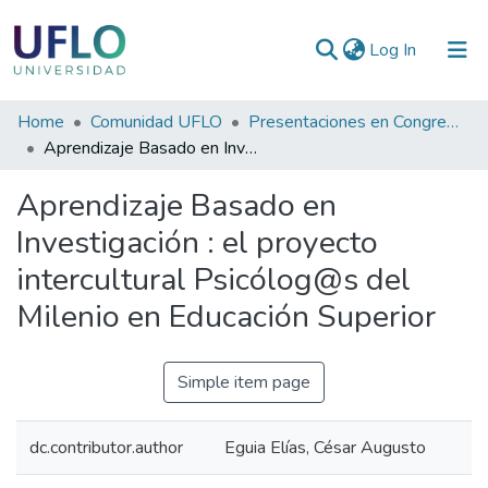
(current)
Log In
Communities
Home
Comunidad UFLO
Presentaciones en Congresos, Encuentros, Jornadas ...
&
Aprendizaje Basado en Investigación : el proyecto intercultural Psicólog@s del Milenio en Educación Superior
Collections
Aprendizaje Basado en
All of RIUFLO
Investigación : el proyecto
intercultural Psicólog@s del
Statistics
Milenio en Educación Superior
Simple item page
dc.contributor.author
Eguia Elías, César Augusto