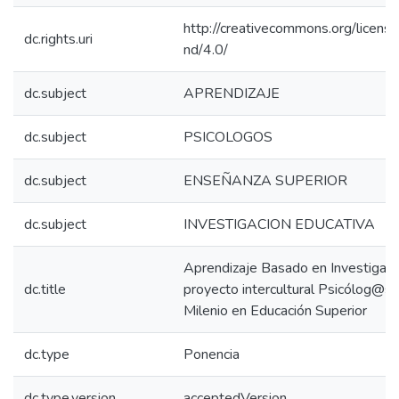
http://creativecommons.org/licens
dc.rights.uri
nd/4.0/
dc.subject
APRENDIZAJE
dc.subject
PSICOLOGOS
dc.subject
ENSEÑANZA SUPERIOR
dc.subject
INVESTIGACION EDUCATIVA
Aprendizaje Basado en Investigació
dc.title
proyecto intercultural Psicólog@s 
Milenio en Educación Superior
dc.type
Ponencia
dc.type.version
acceptedVersion