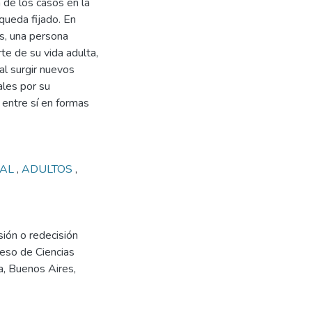
a de los casos en la
queda fijado. En
os, una persona
te de su vida adulta,
al surgir nuevos
ales por su
n entre sí en formas
NAL
,
ADULTOS
,
sión o redecisión
greso de Ciencias
a, Buenos Aires,