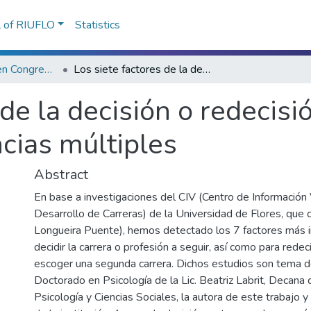
l of RIUFLO
Statistics
Presentaciones en Congresos, Encuentros, Jornadas ...
Los siete factores de la decisión o redecisión vocacional : el rol de las inteligencias múltiples
de la decisión o redecisió
ncias múltiples
Abstract
En base a investigaciones del CIV (Centro de Información 
Desarrollo de Carreras) de la Universidad de Flores, que di
Longueira Puente), hemos detectado los 7 factores más 
decidir la carrera o profesión a seguir, así como para redeci
escoger una segunda carrera. Dichos estudios son tema d
Doctorado en Psicología de la Lic. Beatriz Labrit, Decana 
Psicología y Ciencias Sociales, la autora de este trabajo y