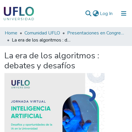
(current)
Log In
Communities
Home
Comunidad UFLO
Presentaciones en Congresos, Encuentros, Jornadas ...
&
La era de los algoritmos : debates y desafíos
Collections
La era de los algoritmos :
All of RIUFLO
debates y desafíos
Statistics