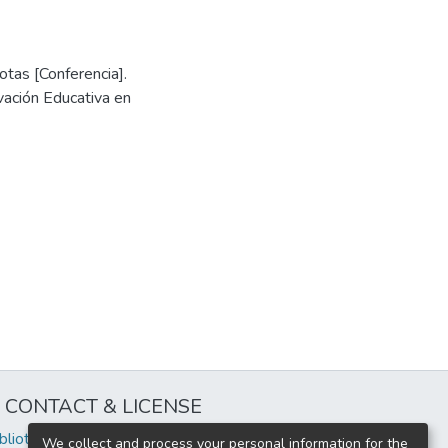
otas [Conferencia].
ovación Educativa en
CONTACT & LICENSE
iblioteca@uflouniversidad.edu.ar
We collect and process your personal information for the