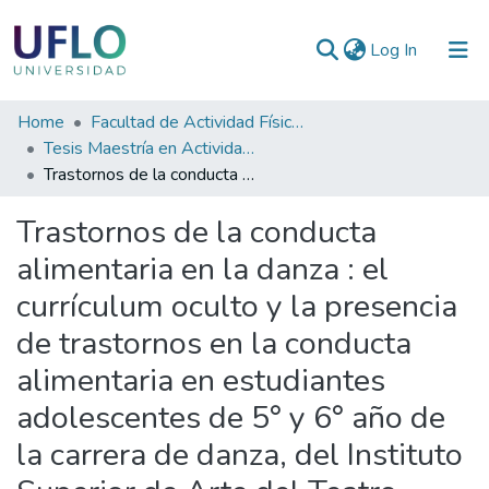
(current)
Log In
Communities
Home
Facultad de Actividad Física y Deporte
&
Tesis Maestría en Actividad Física y Deporte
Collections
Trastornos de la conducta alimentaria en la danza : el currículum oculto y la presencia de trastornos en la conducta alimentaria en estudiantes adolescentes de 5° y 6° año de la carrera de danza, del Instituto Superior de Arte del Teatro Colón
All of RIUFLO
Trastornos de la conducta
alimentaria en la danza : el
Statistics
currículum oculto y la presencia
de trastornos en la conducta
alimentaria en estudiantes
adolescentes de 5° y 6° año de
la carrera de danza, del Instituto