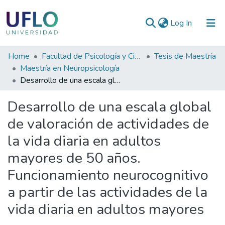
(current)
Log In
Communities
Home
Facultad de Psicología y Ciencias Sociales
Tesis de Maestría
&
Maestría en Neuropsicología
Collections
Desarrollo de una escala global de valoración de actividades de la vida diaria en adultos mayores de 50 años. Funcionamiento neurocognitivo a partir de las actividades de la vida diaria en adultos mayores
All of RIUFLO
Desarrollo de una escala global
de valoración de actividades de
Statistics
la vida diaria en adultos
mayores de 50 años.
Funcionamiento neurocognitivo
a partir de las actividades de la
vida diaria en adultos mayores