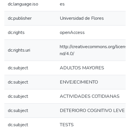
dc.language.iso
es
dc.publisher
Universidad de Flores
dc.rights
openAccess
http://creativecommons.org/licens
dc.rights.uri
nd/4.0/
dc.subject
ADULTOS MAYORES
dc.subject
ENVEJECIMIENTO
dc.subject
ACTIVIDADES COTIDIANAS
dc.subject
DETERIORO COGNITIVO LEVE
dc.subject
TESTS