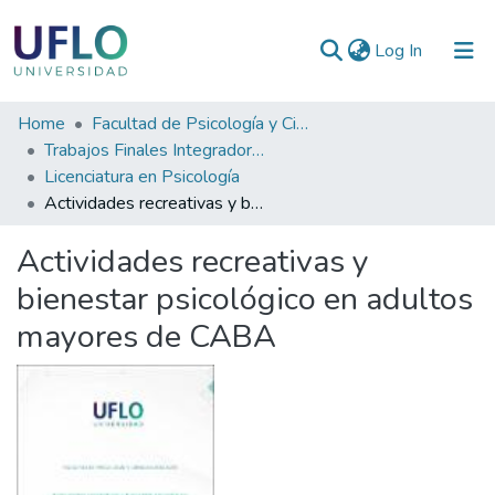
(current)
Log In
Communities
Home
Facultad de Psicología y Ciencias Sociales
&
Trabajos Finales Integradores (TFI) de Grado
Collections
Licenciatura en Psicología
Actividades recreativas y bienestar psicológico en adultos mayores de CABA
All of RIUFLO
Actividades recreativas y
Statistics
bienestar psicológico en adultos
mayores de CABA